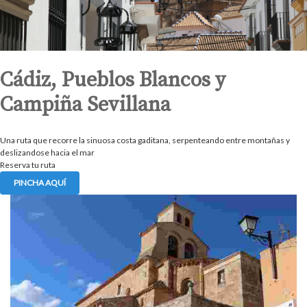
Cádiz, Pueblos Blancos y
Campiña Sevillana
Una ruta que recorre la sinuosa costa gaditana, serpenteando entre montañas y
deslizandose hacia el mar
Reserva tu ruta
PINCHA AQUÍ