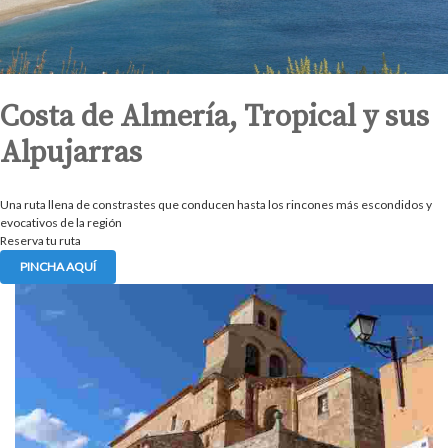
Costa de Almería, Tropical y sus
Alpujarras
Una ruta llena de constrastes que conducen hasta los rincones más escondidos y
evocativos de la región
Reserva tu ruta
PINCHA AQUÍ