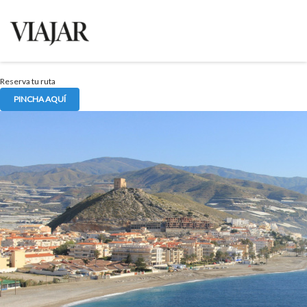
Reserva tu ruta
PINCHA AQUÍ