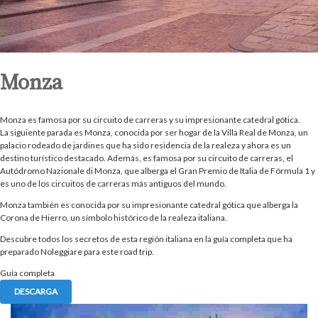
Monza
Monza es famosa por su circuito de carreras y su impresionante catedral gótica.
La siguiente parada es Monza, conocida por ser hogar de la Villa Real de Monza, un
palacio rodeado de jardines que ha sido residencia de la realeza y ahora es un
destino turístico destacado. Además, es famosa por su circuito de carreras, el
Autódromo Nazionale di Monza, que alberga el Gran Premio de Italia de Fórmula 1 y
es uno de los circuitos de carreras más antiguos del mundo.
Monza también es conocida por su impresionante catedral gótica que alberga la
Corona de Hierro, un símbolo histórico de la realeza italiana.
Descubre todos los secretos de esta región italiana en la guía completa que ha
preparado Noleggiare para este road trip.
Guía completa
DESCARGA